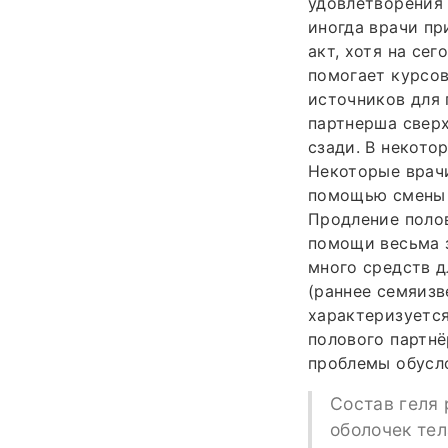
удовлетворения 
иногда врачи пр
акт, хотя на се
помогает курсов
источников для 
партнерша сверх
сзади. В некото
Некоторые врачи
помощью смены 
Продление полов
помощи весьма з
много средств д
(раннее семяизв
характеризуетс
полового партнё
проблемы обусл
Состав геля 
оболочек тел