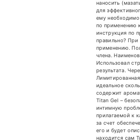
наносить (мазат
для эффективног
ему необходимо
по применению к
инструкция по п
правильно? При 
применению. Пол
члена. Наименов
Использовал ст
результата. Чере
Лимитированная
идеальное сколь
содержит аромат
Titan Gel – без
интимную пробле
прилагаемой к к
за счет обеспеч
его и будет опи
находится сам Т