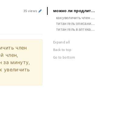
можно ли продлить половой акт
35 views
как увеличить член питанием
титан гель описание и инструкция
титан гель в аптеках спб
Expand all
личить член
Back to top
й член,
Go to bottom
 за минуту,
к увеличить