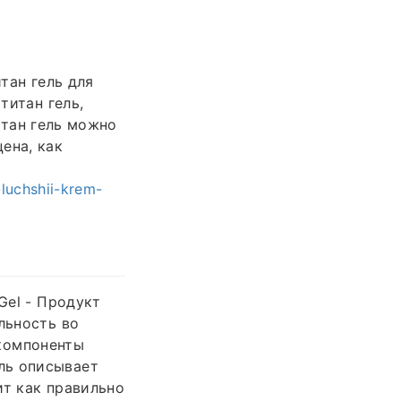
тан гель для
титан гель,
итан гель можно
цена, как
luchshii-krem-
Gel - Продукт
льность во
 компоненты
ль описывает
ит как правильно