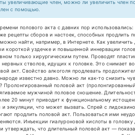
аты увеличивающие член, можно ли увеличить член 
член с помощью.
ремени полового акта с давних пор использовались: 
е рецепты сборов и настоек, способных продлить п
можно найти, например, в Интернете. Как увеличить
ри короткой уздечке и повышенной иннервации голов
вном только хирургическим путем. Проводят пласти
 нервных стволов, идущих к головке. Это снимает в
вой акт. Свойство алкоголя продлевать продолжите
 народе известно давно. Можно ли как-то снизить чу
? Пролонгированный половой акт (пролонгированный 
тягиваемое мужчиной половое сношение. Длительнос
более 20 минут приводит к функциональному истоще
 и эякуляции, что может вызвать. Спрей с лидокаин
гают продлить половой акт. Пользоваться ими неудо
еняются. Инъекции гиалуроновой кислоты в головку
и утверждать, что длительный половой акт — показ