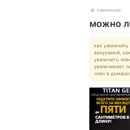
4 MONTHS AGO
можно л
как увеличить 
вакуумной, ка
увеличить чле
увеличивает л
член в домашн