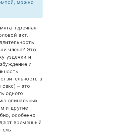
помпой, можно
мята перечная.
оловой акт.
 длительность
ки члена? Это
ку уздечки и
озбуждение и
льность
вствительность в
секс) – это
ть одного
нию спинальных
ом и другие
бно, особенно
 дают временный
атель