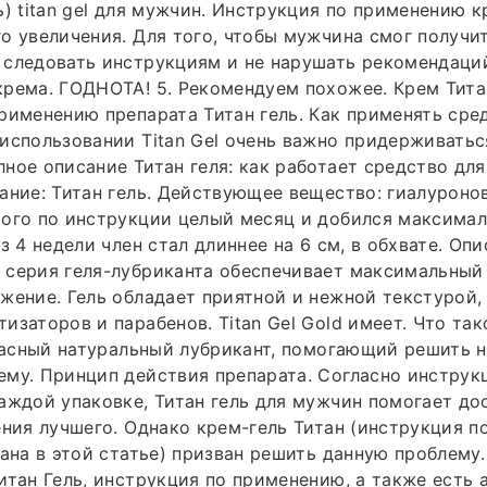
ь) titan gel для мужчин. Инструкция по применению к
о увеличения. Для того, чтобы мужчина смог получи
 следовать инструкциям и не нарушать рекомендаци
рема. ГОДНОТА! 5. Рекомендуем похожее. Крем Тита
рименению препарата Титан гель. Как применять сре
использовании Titan Gel очень важно придерживатьс
ное описание Титан геля: как работает средство дл
ание: Титан гель. Действующее вещество: гиалуронов
рого по инструкции целый месяц и добился максима
з 4 недели член стал длиннее на 6 см, в обхвате. Опи
 серия геля-лубриканта обеспечивает максимальный
жение. Гель обладает приятной и нежной текстурой, 
изаторов и парабенов. Titan Gel Gold имеет. Что тако
опасный натуральный лубрикант, помогающий решить н
му. Принцип действия препарата. Согласно инструк
аждой упаковке, Титан гель для мужчин помогает до
ения лучшего. Однако крем-гель Титан (инструкция 
сана в этой статье) призван решить данную проблему
итан Гель, инструкция по применению, а также есть 