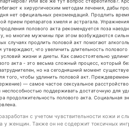
партнеров? Или все же тут вопрос стереотипов?. Кро
ибегают к хирургическим методам лечения, дабы пр
годня нет официальных рекомендаций. Продлить врем
ой прием препаратов хмеля и астрагала. Упражнения 
продления полового акта рекомендуется поза наездн
у, но многие мужчины при этом возбуждаются сильн
рых случаях продлить половой акт помогают алкогол
 утверждают, что увеличить длительность полового
условий жизни и диеты. Как самостоятельно удлини
ого акта - это весьма сложный процесс, который бе
атруднителен, но на сегодняшний момент существуе
ля того, чтобы удлинить половой акт. Преждевремен
ержение) — самое частое сексуальное расстройство
я неспособностью поддерживать достаточную для уд
ра продолжительность полового акта. Социальная з
овлена.
разработан с учетом чувствительности кожи и сл
а у женщин. Также он не содержит токсичных инг