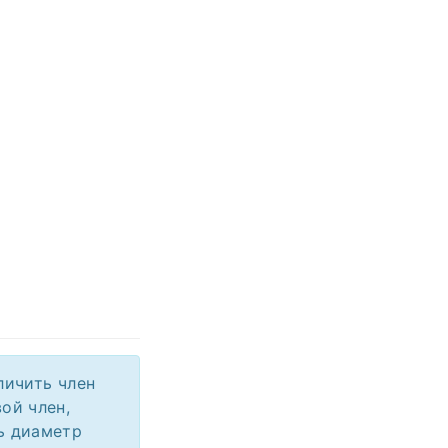
личить член
ой член,
ть диаметр