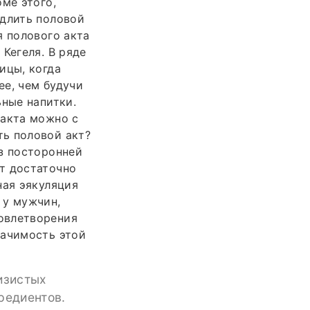
ме этого,
одлить половой
я полового акта
Кегеля. В ряде
ицы, когда
ее, чем будучи
ьные напитки.
 акта можно с
ть половой акт?
з посторонней
т достаточно
ная эякуляция
 у мужчин,
овлетворения
начимость этой
изистых
редиентов.