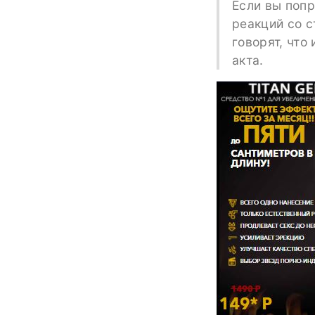
Если вы попр
реакций со с
говорят, что
акта.