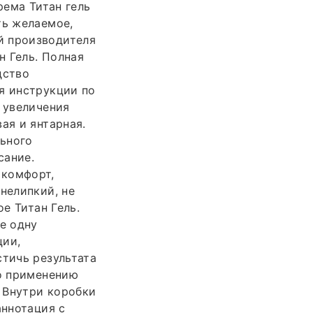
рема Титан гель
ть желаемое,
й производителя
н Гель. Полная
дство
я инструкции по
я увеличения
ая и янтарная.
льного
сание.
 комфорт,
нелипкий, не
е Титан Гель.
е одну
ции,
стичь результата
по применению
. Внутри коробки
аннотация с