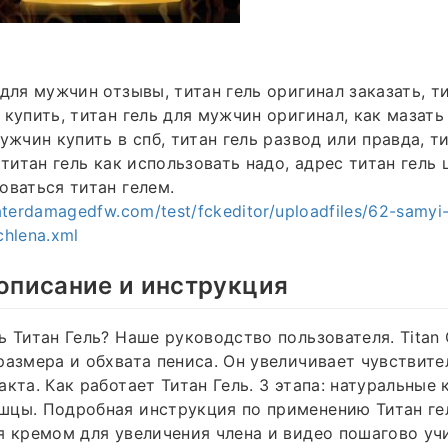
 для мужчин отзывы, титан гель оригинал заказать, ти
купить, титан гель для мужчин оригинал, как мазать 
мужчин купить в спб, титан гель развод или правда, т
 титан гель как использовать надо, адрес титан гель 
оваться титан гелем.
aterdamagedfw.com/test/fckeditor/uploadfiles/62-samyi-
-chlena.xml
 описание и инструкция
ь Титан Гель? Наше руководство пользователя. Titan 
размера и обхвата пениса. Он увеличивает чувствите
акта. Как работает Титан Гель. 3 этапа: натуральные
шцы. Подробная инструкция по применению Титан ге
я кремом для увеличения члена и видео пошагово уч