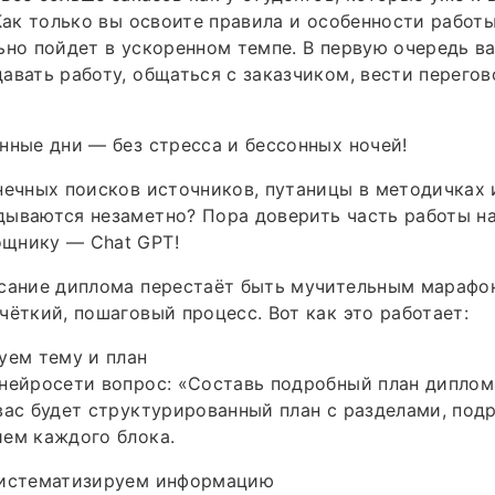
 Как только вы освоите правила и особенности рабо
ьно пойдет в ускоренном темпе. В первую очередь в
авать работу, общаться с заказчиком, вести перегов
нные дни — без стресса и бессонных ночей!
нечных поисков источников, путаницы в методичках 
дываются незаметно? Пора доверить часть работы 
щнику — Chat GPT!
исание диплома перестаёт быть мучительным марафо
чёткий, пошаговый процесс. Вот как это работает:
уем тему и план
нейросети вопрос: «Составь подробный план диплома
вас будет структурированный план с разделами, под
ем каждого блока.
систематизируем информацию