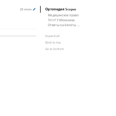
Ортопедия Scopus
29 views
Медицинское право
ТлттГУ Механика
Ответы на билеты Политическое право
Expand all
Back to top
Go to bottom