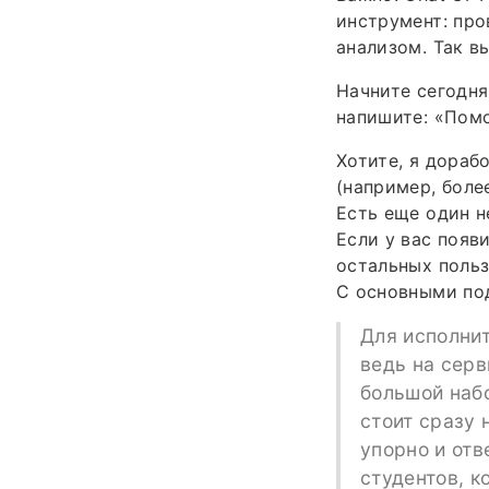
инструмент: про
анализом. Так в
Начните сегодня
напишите: «Помо
Хотите, я дораб
(например, боле
Есть еще один н
Если у вас появ
остальных польз
С основными по
Для исполни
ведь на серв
большой набо
стоит сразу 
упорно и отв
студентов, к