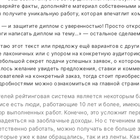
веряйте факты, дополняйте материал собственными 
ы получите уникальную работу, которая впечатлит ко
 — и защитите диплом с уверенностью! Просто откр
ги написать диплом на тему…» — остальное сделаем
отаю этот текст или предложу ещё вариантов с друг
е лаконичных или с упором на конкретную аудиторию
ебольшой секрет подачи успешных заявок, о котором
илось желание увидеть предложения, ставки и комм
ователей на конкретный заказ, тогда стоит приобрес
дробностями можно ознакомиться на главной страни
телей рейтинговая система является некоторым 
исе есть люди, работающие 10 лет и более, имею
р выполненных работ. Конечно, это усложнит пер
надеяться на заоблачные доходы. Но с течением 
етственно работать, можно получать все больше з
оторые уже к вам обращались, так и из ленты. Как