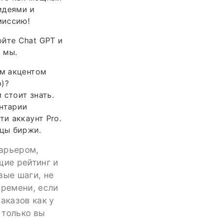
идеями и
миссию!
ойте Chat GPT и
 мы.
им акцентом
)?
 стоит знать.
ентарии
ти аккаунт Pro.
цы биржи.
барьером,
щие рейтинг и
вые шаги, не
времени, если
аказов как у
 только вы