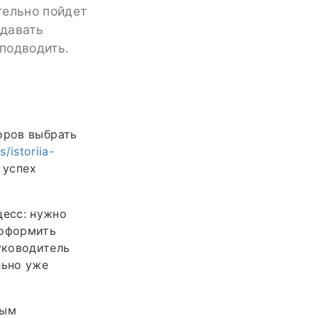
тельно пойдет
сдавать
 подводить.
оров выбрать
/istoriia-
 успех
есс: нужно
 оформить
уководитель
льно уже
ным