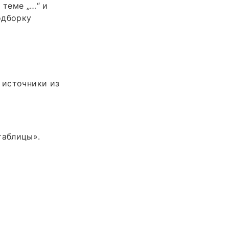
 теме „…“ и
одборку
 источники из
таблицы».