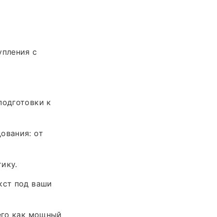
упления с
подготовки к
ования: от
ику.
кст под ваши
 его как мощный