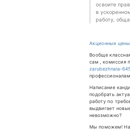
освоите прав
в ускоренно
работу, обща
Акционные цены
Вообще классная
сам , комиссия 
zarubezhnaia-64
профессионалам
Написание канд
подобрать актуа
работу по треб
выдвигает новые
невозможно?
Мы поможем! На