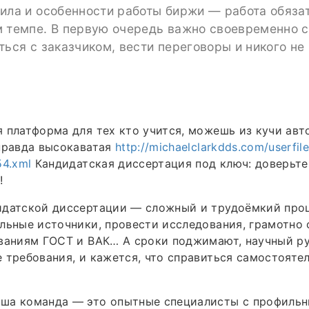
ила и особенности работы биржи — работа обяза
м темпе. В первую очередь важно своевременно 
ться с заказчиком, вести переговоры и никого не
 платформа для тех кто учится, можешь из кучи авт
правда высокаватая
http://michaelclarkdds.com/userfiles
54.xml
Кандидатская диссертация под ключ: доверьте
!
идатской диссертации — сложный и трудоёмкий проц
льные источники, провести исследования, грамотно
ованиям ГОСТ и ВАК… А сроки поджимают, научный р
 требования, и кажется, что справиться самостояте
ша команда — это опытные специалисты с профиль