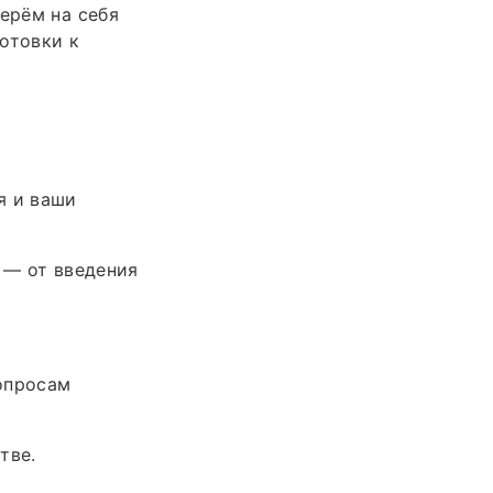
ерём на себя
отовки к
я и ваши
 — от введения
опросам
тве.