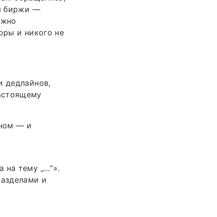
ты биржи —
ажно
оры и никого не
и дедлайнов,
настоящему
ном — и
 на тему „…“».
разделами и