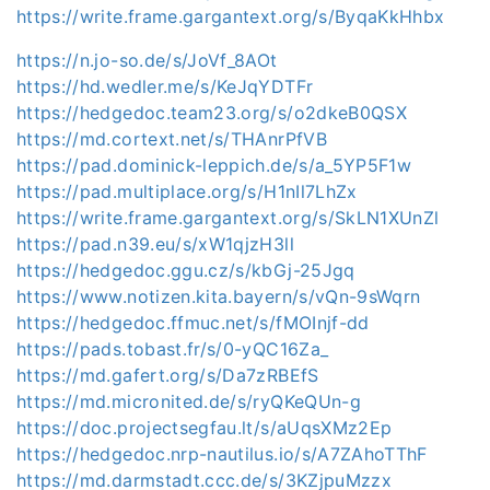
https://write.frame.gargantext.org/s/ByqaKkHhbx
https://n.jo-so.de/s/JoVf_8AOt
https://hd.wedler.me/s/KeJqYDTFr
https://hedgedoc.team23.org/s/o2dkeB0QSX
https://md.cortext.net/s/THAnrPfVB
https://pad.dominick-leppich.de/s/a_5YP5F1w
https://pad.multiplace.org/s/H1nIl7LhZx
https://write.frame.gargantext.org/s/SkLN1XUnZl
https://pad.n39.eu/s/xW1qjzH3ll
https://hedgedoc.ggu.cz/s/kbGj-25Jgq
https://www.notizen.kita.bayern/s/vQn-9sWqrn
https://hedgedoc.ffmuc.net/s/fMOInjf-dd
https://pads.tobast.fr/s/0-yQC16Za_
https://md.gafert.org/s/Da7zRBEfS
https://md.micronited.de/s/ryQKeQUn-g
https://doc.projectsegfau.lt/s/aUqsXMz2Ep
https://hedgedoc.nrp-nautilus.io/s/A7ZAhoTThF
https://md.darmstadt.ccc.de/s/3KZjpuMzzx