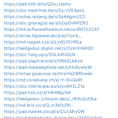
https://pad.bhh.sh/s/QDvJzIqmv
https://doc.neutrinet.be/s/Sy-cVEApoL
https://notes.rabjerg.de/s/SkAKgmU2Zl
https://doc.gnuragist.es/s/bDpDvNPZ9O
https://md.softwarefreedom.net/s/d5Ff22CAT
https://notes.llgoewer.de/s/azt1ze1L_
https://md.rappet.xyz/s/Lz4O2EHfGa
https://hedgedoc.digilol.net/s/ZoVrXr9dGD
https://doc.fung.uy/s/D5LK4hGGN
https://pad.aleph.world/s/VNkSLkAzd
https://pad.medialepfade.net/s/HidIuwlyW
https://notas.gaiacoop.tech/s/HsZ8RGwdn
https://md.coredump.ch/s/-Y-GUGyRt
https://doc.interscalar.eu/s/yv0H2LZ1x
https://pad.hxx.cz/s/1l4HlKqz9A
https://hedgedoc.ichmann.de/s/_rR9cQUOha
https://md.eris.cc/s/Q_m3k0ufXl
https://pad.nantes.cloud/s/CIJLMryOW
https://pad.demokratie-dialog.de/s/3b5DirrhcV