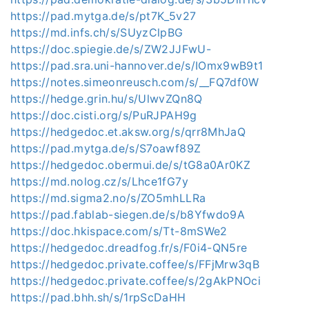
https://pad.mytga.de/s/pt7K_5v27
https://md.infs.ch/s/SUyzClpBG
https://doc.spiegie.de/s/ZW2JJFwU-
https://pad.sra.uni-hannover.de/s/IOmx9wB9t1
https://notes.simeonreusch.com/s/__FQ7df0W
https://hedge.grin.hu/s/UlwvZQn8Q
https://doc.cisti.org/s/PuRJPAH9g
https://hedgedoc.et.aksw.org/s/qrr8MhJaQ
https://pad.mytga.de/s/S7oawf89Z
https://hedgedoc.obermui.de/s/tG8a0Ar0KZ
https://md.nolog.cz/s/Lhce1fG7y
https://md.sigma2.no/s/ZO5mhLLRa
https://pad.fablab-siegen.de/s/b8Yfwdo9A
https://doc.hkispace.com/s/Tt-8mSWe2
https://hedgedoc.dreadfog.fr/s/F0i4-QN5re
https://hedgedoc.private.coffee/s/FFjMrw3qB
https://hedgedoc.private.coffee/s/2gAkPNOci
https://pad.bhh.sh/s/1rpScDaHH