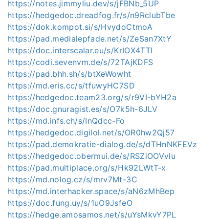
https://notes.jimmyliu.dev/s/jFBNb_5UP
https://hedgedoc.dreadfog.fr/s/n9RclubTbe
https://dok.kompot.si/s/HvydoCtmoA
https://pad.medialepfade.net/s/ZeSan7XtY
https://doc.interscalar.eu/s/KrIOX4TTl
https://codi.sevenvm.de/s/72TAjKDFS
https://pad.bhh.sh/s/btXeWowht
https://md.eris.cc/s/tfuwyHC7SD
https://hedgedoc.team23.org/s/r9VI-bYH2a
https://doc.gnuragist.es/s/O7k5h-6JLV
https://md.infs.ch/s/InQdcc-Fo
https://hedgedoc.digilol.net/s/OR0hw2Qj57
https://pad.demokratie-dialog.de/s/dTHnNKFEVz
https://hedgedoc.obermui.de/s/RSZiOOVvlu
https://pad.multiplace.org/s/Hk92LWtT-x
https://md.nolog.cz/s/mrv7Mt-3C
https://md.interhacker.space/s/aN6zMhBep
https://doc.fung.uy/s/1uO9JsfeO
https://hedge.amosamos.net/s/uYsMkvY7PL