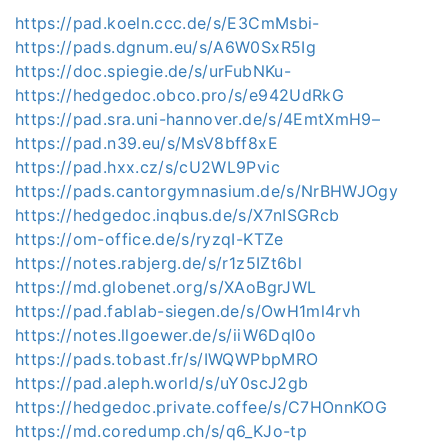
https://pad.koeln.ccc.de/s/E3CmMsbi-
https://pads.dgnum.eu/s/A6W0SxR5Ig
https://doc.spiegie.de/s/urFubNKu-
https://hedgedoc.obco.pro/s/e942UdRkG
https://pad.sra.uni-hannover.de/s/4EmtXmH9–
https://pad.n39.eu/s/MsV8bff8xE
https://pad.hxx.cz/s/cU2WL9Pvic
https://pads.cantorgymnasium.de/s/NrBHWJOgy
https://hedgedoc.inqbus.de/s/X7nISGRcb
https://om-office.de/s/ryzqI-KTZe
https://notes.rabjerg.de/s/r1z5IZt6bl
https://md.globenet.org/s/XAoBgrJWL
https://pad.fablab-siegen.de/s/OwH1ml4rvh
https://notes.llgoewer.de/s/iiW6DqI0o
https://pads.tobast.fr/s/IWQWPbpMRO
https://pad.aleph.world/s/uY0scJ2gb
https://hedgedoc.private.coffee/s/C7HOnnKOG
https://md.coredump.ch/s/q6_KJo-tp