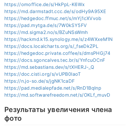
https://omoffice.de/s/HkPpL-K6Wx
https://md.darmstadt.ccc.de/s/odHy9A95XE
https://hedgedoc.ffmuc.net/s/mYj1cXVvob
https://pad.mytga.de/s/7W0kSY5FV
https://md.sigma2.no/s/BZuNSsWmh
https://hackmd.k15.synology.me/s/z4WXxeM1N
https://docs.localcharts.org/s/_fseDkZPL
https://hedgedoc.private.coffee/s/dmsPHGj74
https://docs.sgoncalves.tec.br/s/YnfcuOCnF
https://md.sebastians.dev/s/tXHERJ-_Q
https://doc.cisti.org/s/vUPB0IaoT
https://n.jo-so.de/s/jgNK1caDF
https://pad.medialepfade.net/s/RnD1BqInp
https://md.softwarefreedom.net/s/OKLf_muvD
Результаты увеличения члена
фото